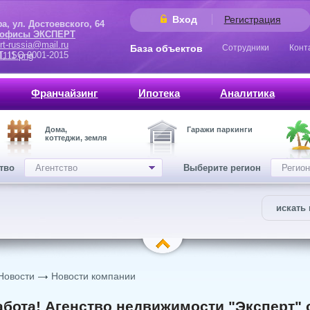
Вход
Регистрация
 Достоевского, 64
 офисы ЭКСПЕРТ
rt-russia@mail.ru
База объектов
Сотрудники
Конт
9001-2015
Франчайзинг
Ипотека
Аналитика
Дома,
Гаражи паркинги
коттеджи, земля
ство
Агентство
Выберите регион
Регион
искать 
Новости
Новости компании
бота! Агенство недвижимости "Эксперт" 