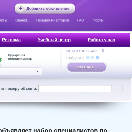
Добавить объявление
акты
Оценка
Гильдия Риэлторов
FAQ
Форум
Реклама
Учебный центр
Работа у нас
0
ОБЪЕКТОВ В БАЗЕ:
Курортная
НАЙДЕНО:
недвижимость
ПОКАЗАТЬ
по номеру объекта:
объявляет набор специалистов по