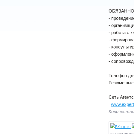
ОБЯЗАННО
- проведени
- организац
- работа с 
- формирова
- консульти
- оформлени
- сопровожд
Телефон для
Резюме выс
Сеть Агентс
www.expert-
Количество
подари им ин