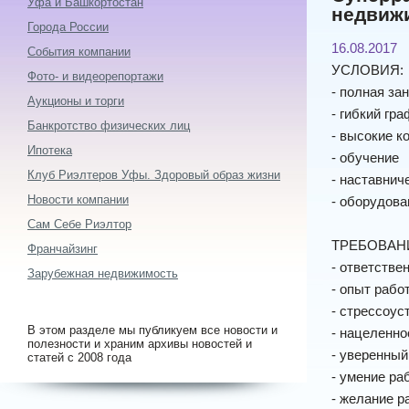
Уфа и Башкортостан
недвижи
Города России
16.08.2017
События компании
УСЛОВИЯ:
Фото- и видеорепортажи
- полная за
Аукционы и торги
- гибкий гра
Банкротство физических лиц
- высокие 
Ипотека
- обучение
Клуб Риэлтеров Уфы. Здоровый образ жизни
- наставнич
Новости компании
- оборудова
Сам Себе Риэлтор
ТРЕБОВАН
Франчайзинг
- ответстве
Зарубежная недвижимость
- опыт рабо
- стрессоус
В этом разделе мы публикуем все новости и
- нацеленно
полезности и храним архивы новостей и
- уверенный
статей с 2008 года
- умение ра
- желание р