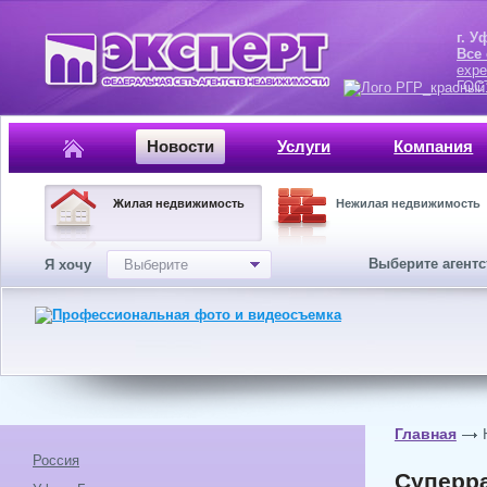
г. Уфа, ул.
Все
expe
ГОСТ, ISO 
Новости
Услуги
Компания
Жилая недвижимость
Нежилая недвижимость
Выберите агент
Я хочу
Выберите
Главная
Россия
Суперра