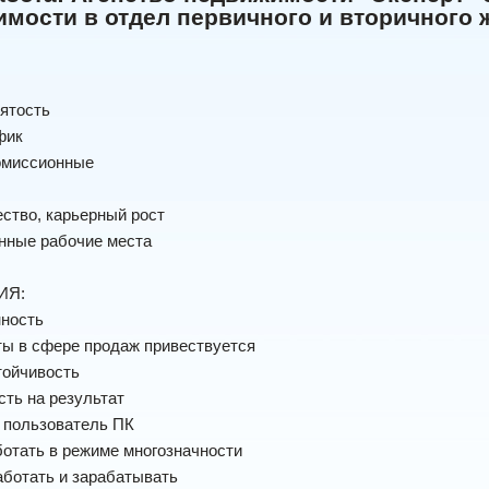
мости в отдел первичного и вторичного 
нятость
фик
комиссионные
ество, карьерный рост
нные рабочие места
ИЯ:
нность
ты в сфере продаж привествуется
тойчивость
сть на результат
 пользователь ПК
ботать в режиме многозначности
аботать и зарабатывать