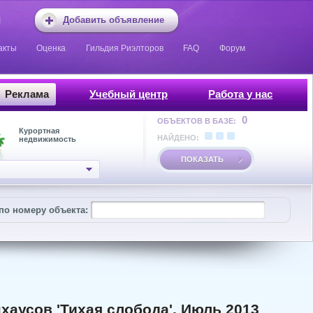
Добавить объявление
акты
Оценка
Гильдия Риэлторов
FAQ
Форум
Реклама
Учебный центр
Работа у нас
0
ОБЪЕКТОВ В БАЗЕ:
Курортная
НАЙДЕНО:
недвижимость
ПОКАЗАТЬ
по номеру объекта:
хаусов 'Тихая слобода'. Июль 2013