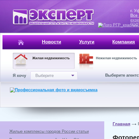
г. Уфа, ул.
Все
expe
ГОСТ, ISO 
Новости
Услуги
Компания
Жилая недвижимость
Нежилая недвижимость
Выберите агент
Я хочу
Выберите
Главная
Жилые комплексы городов России статьи
Фотореп