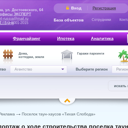
Вход
Регистрация
 Достоевского, 64
 офисы ЭКСПЕРТ
rt-russia@mail.ru
База объектов
Сотрудники
Конт
9001-2015
Франчайзинг
Ипотека
Аналитика
Дома,
Гаражи паркинги
коттеджи, земля
ство
Агентство
Выберите регион
Регион
искать 
Реклама
Поселок таун-хаусов «Тихая Слобода»
ортаж о ходе строительства поселка таун