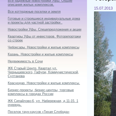
Все надежные новостройки Уфы. Общие
описания жилых комплексов.
15.07.2013
Все коттеджные поселки и земля
Готовые и строящиеся индивидуальные дома
и проекты для частной застройки .
Новостройки Уфы. Спецепредложения и акции
Квартиры Уфы от инвесторов. Фоторепортажи
со строек
Чебоксары. Новостройки и жилые комплексы
Казань. Новостройки и жилые комплексы
Недвижимость в Сочи
ЖК Старый Центр. Квартал ул.
Чернышевского, Гафури, Коммунистической,
Султанова
Краснодар. Новостройки и жилые комплексы.
Бизнес-проекты, бизнес-центры, торговые
комплексы в городах России
ЖК Сипайлово-6, ул. Набережная, д.11-15. 1
очередь.
Поселок таун-хаусов «Тихая Слобода»